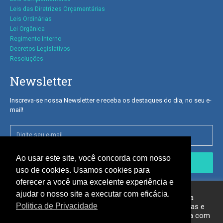
Leis das Diretrizes
Orçamentárias
Leis Ordinárias
Lei Orgânica
Regimento Interno
Decretos Legislativos
Resoluções
Newsletter
Inscreva-se nossa Newsletter e receba os destaques do dia, no seu e-
mail!
Ao usar este site, você concorda com nosso
Inscrever-se
uso de cookies. Usamos cookies para
oferecer a você uma excelente experiência e
Nós respeitamos sua privacidade.
ajudar o nosso site a executar com eficácia.
Usamos cookies em nosso site para oferecer a você a
Politica de Privacidade
experiência mais relevante, lembrando suas preferências e
visitas repetidas. Ao clicar em “Aceitar”, você concorda com