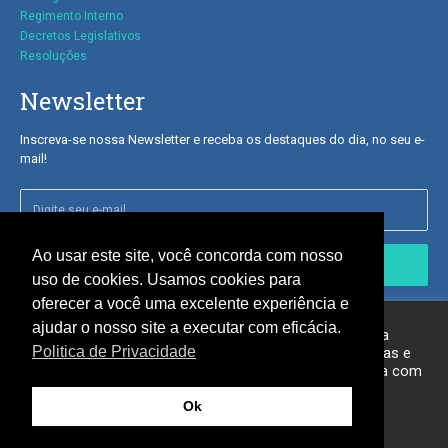
Regimento Interno
Decretos Legislativos
Resoluções
Newsletter
Inscreva-se nossa Newsletter e receba os destaques do dia, no seu e-
mail!
Ao usar este site, você concorda com nosso
Inscrever-se
uso de cookies. Usamos cookies para
oferecer a você uma excelente experiência e
Nós respeitamos sua privacidade.
ajudar o nosso site a executar com eficácia.
Usamos cookies em nosso site para oferecer a você a
Politica de Privacidade
experiência mais relevante, lembrando suas preferências e
visitas repetidas. Ao clicar em “Aceitar”, você concorda com
o uso de TODOS os cookies.
© Câmara Municipal de Bonito-MS 2023 - Todos os direitos reservados -
Ok
Politica de Privacidade
-
Webmail
Config. de Cookies
Aceitar
Feito por
Lobo Digital